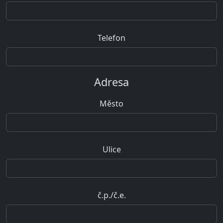
Telefon
Adresa
Město
Ulice
č.p./č.e.